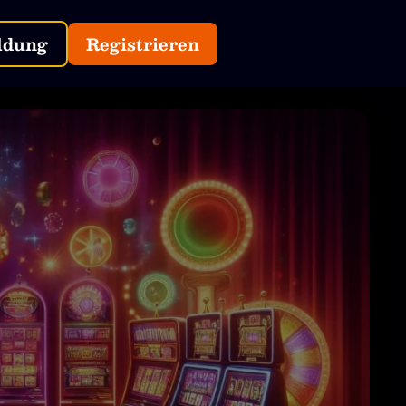
ldung
Registrieren