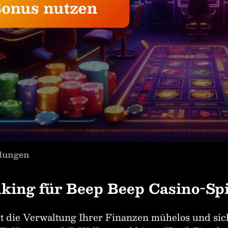
onus nutzen
lungen
king für Beep Beep Casino-Spi
st die Verwaltung Ihrer Finanzen mühelos und sic