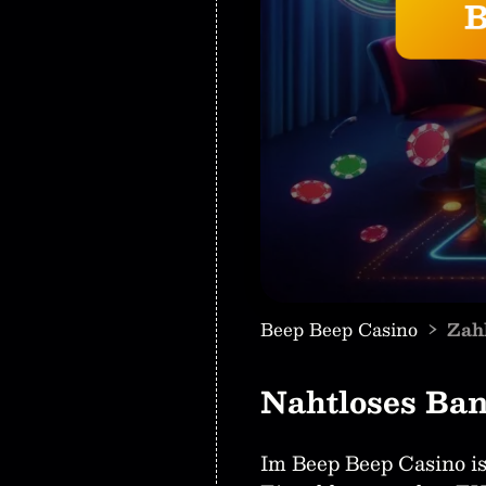
B
›
Beep Beep Casino
Zah
Nahtloses Ban
Im Beep Beep Casino i