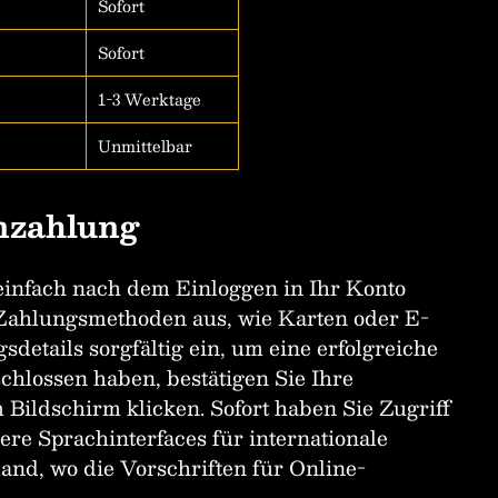
Sofort
Sofort
1-3 Werktage
Unmittelbar
inzahlung
infach nach dem Einloggen in Ihr Konto
 Zahlungsmethoden aus, wie Karten oder E-
etails sorgfältig ein, um eine erfolgreiche
chlossen haben, bestätigen Sie Ihre
Bildschirm klicken. Sofort haben Sie Zugriff
ere Sprachinterfaces für internationale
and, wo die Vorschriften für Online-