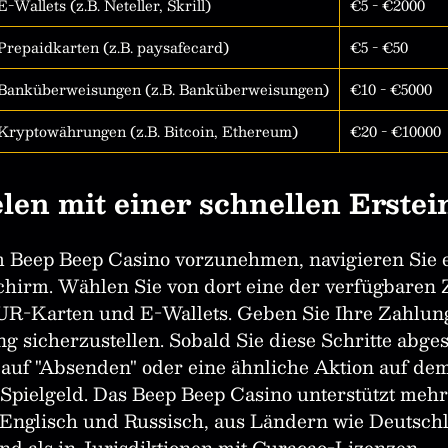
E-Wallets (z.B. Neteller, Skrill)
€5 - €2000
Prepaidkarten (z.B. paysafecard)
€5 - €50
Banküberweisungen (z.B. Banküberweisungen)
€10 - €5000
Kryptowährungen (z.B. Bitcoin, Ethereum)
€20 - €10000
elen mit einer schnellen Erste
 Beep Beep Casino vorzunehmen, navigieren Sie e
hirm. Wählen Sie von dort eine der verfügbaren
R-Karten und E-Wallets. Geben Sie Ihre Zahlungsd
g sicherzustellen. Sobald Sie diese Schritte abges
auf "Absenden" oder eine ähnliche Aktion auf dem 
m Spielgeld. Das Beep Beep Casino unterstützt mehr
h Englisch und Russisch, aus Ländern wie Deutschl
ind als in Jurisdiktionen mit Curacao-Lizenzen.