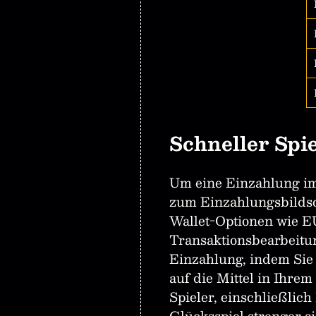
Schneller Spi
Um eine Einzahlung im
zum Einzahlungsbildsc
Wallet-Optionen wie EU
Transaktionsbearbeitun
Einzahlung, indem Sie 
auf die Mittel in Ihre
Spieler, einschließlic
Glücksspiel strenger s