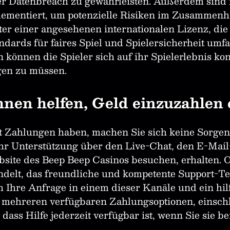
r Datenbreach zu gewährleisten. Außerdem sind f
lementiert, um potenzielle Risiken im Zusammenh
ter einer angesehenen internationalen Lizenz, die
ndards für faires Spiel und Spielersicherheit umfa
önnen die Spieler sich auf ihr Spielerlebnis kon
gen zu müssen.
nen helfen, Geld einzuzahlen
Zahlungen haben, machen Sie sich keine Sorgen – 
r Unterstützung über den Live-Chat, den E-Mail-
bsite des Beep Beep Casinos besuchen, erhalten.
elt, das freundliche und kompetente Support-Tea
h Ihre Anfrage in einem dieser Kanäle und ein hil
t mehreren verfügbaren Zahlungsoptionen, einschl
 dass Hilfe jederzeit verfügbar ist, wenn Sie sie be