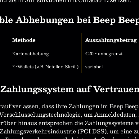
xible Abhebungen bei Beep Bee
Methode
Auszahlungsbetrag
Kartenabhebung
€20 - unbegrenzt
E-Wallets (z.B. Neteller, Skrill)
variabel
Zahlungssystem auf Vertrauen
rauf verlassen, dass ihre Zahlungen im Beep Beep 
erschlüsselungstechnologie, um Anmeldedaten, 
Darüber hinaus entsprechen die Zahlungssysteme 
 Zahlungsverkehrsindustrie (PCI DSS), um eine z